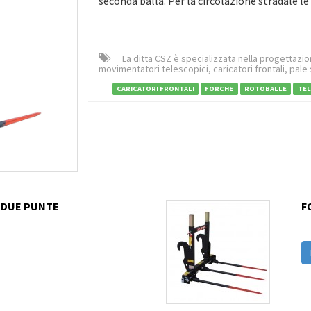
seconda balla. Per la circolazione stradale le
La ditta CSZ è specializzata nella progettazion
movimentatori telescopici, caricatori frontali, pale
CARICATORI FRONTALI
FORCHE
ROTOBALLE
TEL
 DUE PUNTE
F