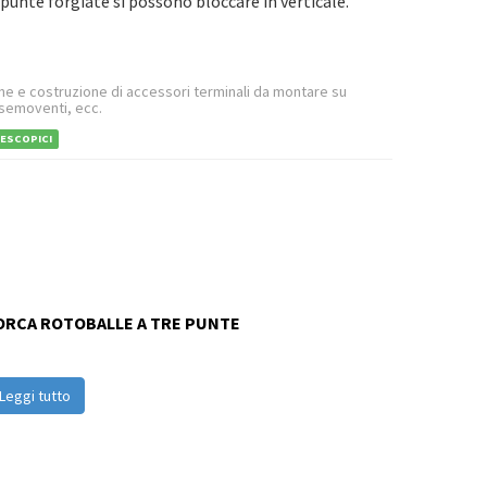
 punte forgiate si possono bloccare in verticale.
e e costruzione di accessori terminali da montare su
 semoventi, ecc.
ESCOPICI
ORCA ROTOBALLE A TRE PUNTE
Leggi tutto